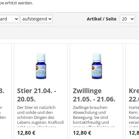
pe erhitzt werden.
Artikel / Seite
3.
Stier 21.04. -
Zwillinge
Kre
20.05.
21.05. - 21.06.
22.
er
Der Stier ist natürlich
Zwillinge brauchen
Harte
m
und solide und den
Abwechslung und
Kern.
aden
schönen Dingen des
Bewegung. Sie sind
Natur
Lebens zugetan. Kraftvoll
kontaktfreudig und
veran
geht er an alles heran.
immer offen für Neues.
nicht
12,80 €
12,80 €
12,
l!
Lebensmotto: Ich habe!
Lebensmotto: Ich denke!
Leben
Ich weiß! Ich