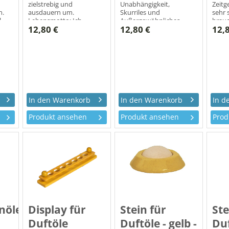
zielstrebig und
Unabhängigkeit,
Zeitg
h.
ausdauern um.
Skurriles und
sehr 
l
Lebensmotto: Ich
Außergewöhnliches.
brauc
12,80 €
12,80 €
12,
übernehme
Doch weniger ist
Freir
Verantwortung!
manchmal mehr.
Leben
Lebensmotto: Ich bin
mich 
individuell!
verb
Produkt ansehen
Produkt ansehen
Prod
nöle
Display für
Stein für
Ste
Duftöle
Duftöle - gelb -
Duf