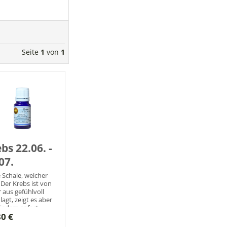
Seite
1
von
1
bs 22.06. -
07.
 Schale, weicher
 Der Krebs ist von
 aus gefühlvoll
lagt, zeigt es aber
 jedem sofort.
80 €
smotto: Ich fühle!