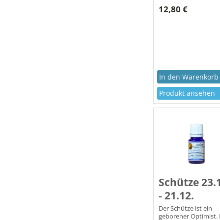
mutig. Lebensmotto:
12,80 €
will! Ich bin der
Mittelpunkt des
Universums!
Produkt ansehen
Schütze 23.
- 21.12.
Der Schütze ist ein
geborener Optimist. 