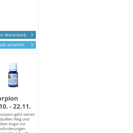
ukt ansehen
orpion
10. - 22.11.
korpion geht seinen
iduellen Weg und
elten Angst vor
usforderungen.