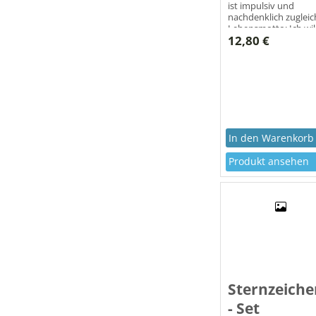
ist impulsiv und
nachdenklich zugleic
Lebensmotto: Ich wil
12,80 €
wachsen! Ich suche!
Produkt ansehen
Sternzeiche
- Set