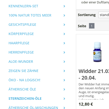
oder einer Duftlam
KENNENLERN-SET
Sortierung
100% NATUR TOTES MEER
GESICHTSPFLEGE
Seite
1
KÖRPERPFLEGE
HAARPFLEGE
HERRENPFLEGE
ALOE-WUNDER
Widder 21.0
ZEIGEN SIE ZÄHNE
- 20.04.
ÖKO - NA LOGISCH!
Der Widder hat imm
den neuen Anfang i
ÄTHERISCHE ÖLE
Auge, ist energiegel
und mutig.
STERNZEICHEN-ÖLE
Lebensmotto: Ich
12,80 €
mache! Ich bin! Ich wil
ÄTHERISCHE ÖL-MISCHUNGEN