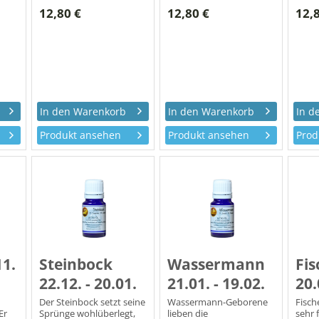
 Ich
Lebensmotto: Ich und
Frieden und Harmonie.
Leben
12,80 €
12,80 €
12,
mein Umfeld! Ich
Lebensmotto: Ich gleiche
den D
analysiere!
aus!
Grun
Produkt ansehen
Produkt ansehen
Prod
11.
Steinbock
Wassermann
Fis
22.12. - 20.01.
21.01. - 19.02.
20.
Der Steinbock setzt seine
Wassermann-Geborene
Fisch
Er
Sprünge wohlüberlegt,
lieben die
sehr 