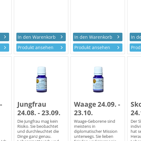
kommuniziere!
Produkt ansehen
Produkt ansehen
Prod
-
Jungfrau
Waage 24.09. -
Sk
24.08. - 23.09.
23.10.
24.
Die Jungfrau mag kein
Waage-Geborene sind
Der S
Risiko. Sie beobachtet
meistens in
indiv
und durchleuchtet die
diplomatischer Mission
hat s
Dinge ganz genau.
unterwegs. Sie lieben
Hera