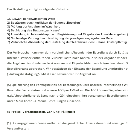
Die Bestellung erfolgt in folgenden Schritten:
1) Auswahl der gewünschten Ware
2) Bestätigen durch Anklicken der Buttons „Bestellen“
3) Prüfung der Angaben im Warenkorb
4) Betätigung des Buttons „zur Kasse“
5) Anmeldung im Internetshop nach Registrierung und Eingabe der Anmelderangaben (E-Ma
6) Nochmalige Prüfung bzw. Berichtigung der jeweiligen eingegebenen Daten.
7) Verbindliche Absendung der Bestellung durch Anklicken des Buttons „kostenpflichtig beste
Der Verbraucher kann vor dem verbindlichen Absenden der Bestellung durch Betätigen
Internet-Browser enthaltenen „Zurück“-Taste nach Kontrolle seiner Angaben wieder zu de
die Angaben des Kunden erfasst werden und Eingabefehler berichtigen bzw. durch Schl
Bestellvorgang abbrechen. Wir bestätigen den Eingang der Bestellung unmittelbar durch
(„Auftragsbestätigung“). Mit dieser nehmen wir Ihr Angebot an.
(5) Speicherung des Vertragstextes bei Bestellungen über unseren Internetshop : Wir s
Ihnen die Bestelldaten und unsere AGB per E-Mail zu. Die AGB können Sie jederzeit auch
e.de/shop.php?lang=de&cms_nav_id=204 einsehen. Ihre vergangenen Bestellungen könn
unter Mein Konto --> Meine Bestellungen einsehen.
§3 Preise, Versandkosten, Zahlung, Fälligkeit
(1) Die angegebenen Preise enthalten die gesetzliche Umsatzsteuer und sonstige Prei
Versandkosten.