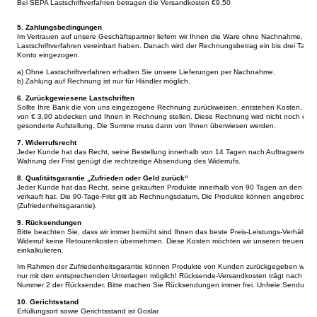
Bei SEPA Lastschriftverfahren betragen die Versandkosten €9,50
5. Zahlungsbedingungen
Im Vertrauen auf unsere Geschäftspartner liefern wir Ihnen die Ware ohne Nachnahme, we
Lastschriftverfahren vereinbart haben. Danach wird der Rechnungsbetrag ein bis drei T
Konto eingezogen.
a) Ohne Lastschriftverfahren erhalten Sie unsere Lieferungen per Nachnahme.
b) Zahlung auf Rechnung ist nur für Händler möglich.
6. Zurückgewiesene Lastschriften
Sollte Ihre Bank die von uns eingezogene Rechnung zurückweisen, entstehen Kosten, die 
von € 3,90 abdecken und Ihnen in Rechnung stellen. Diese Rechnung wird nicht noch einm
gesonderte Aufstellung. Die Summe muss dann von Ihnen überwiesen werden.
7. Widerrufsrecht
Jeder Kunde hat das Recht, seine Bestellung innerhalb von 14 Tagen nach Auftragserteilung 
Wahrung der Frist genügt die rechtzeitige Absendung des Widerrufs.
8. Qualitätsgarantie „Zufrieden oder Geld zurück“
Jeder Kunde hat das Recht, seine gekauften Produkte innerhalb von 90 Tagen an den Ver
verkauft hat. Die 90-Tage-Frist gilt ab Rechnungsdatum. Die Produkte können angebrochen 
(Zufriedenheitsgarantie).
9. Rücksendungen
Bitte beachten Sie, dass wir immer bemüht sind Ihnen das beste Preis-Leistungs-Verhältni
Widerruf keine Retourenkosten übernehmen. Diese Kosten möchten wir unseren treuen Kunden
einkalkulieren.
Im Rahmen der Zufriedenheitsgarantie können Produkte von Kunden zurückgegeben werden.
nur mit den entsprechenden Unterlagen möglich! Rücksende-Versandkosten trägt nach BGB 
Nummer 2 der Rücksender. Bitte machen Sie Rücksendungen immer frei. Unfreie Sendun
10. Gerichtsstand
Erfüllungsort sowie Gerichtsstand ist Goslar.