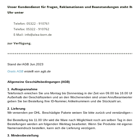
Unser Kundendienst für Fragen, Reklamationen und Beanstandungen steht Ihnen 
Uhr unter
Telefon: 05322 - 910761
Telefax: 05322 - 910762
E-Mail: info@alea-born.de
zur Verfügung.
**********************************************************************
Stand der AGB Jun.2023
Gratis AGB
erstellt von agb.de
Allgemeine Geschäftsbedingungen (AGB)
1. Auftragsannahme
Telefonisch erreichen Sie uns Montag bis Donnerstag in der Zeit von 09.00 bis 16.00 Uhr, F
Außerhalb der Geschäftszeiten und an den Wochenenden sind unser Anrufbeantworter und u
geben Sie bei Bestellung Ihre ID-Nummer, Artikelnummern und die Stückzahl an.
2. Lieferung
Wir versenden per DHL. Beschädigte Pakete weisen Sie bitte zurück und verständigen un
Bei Bestellung bis 11.00 Uhr wird die Ware nach Möglichkeit noch am selben Tag in den 
Bestellungen werden am folgenden Werktag bearbeitet. Wenn Sie Produkte mit eigenem La
Namenseindruck bestellen, kann sich die Lieferung verzögern.
3. Mindestbestellung