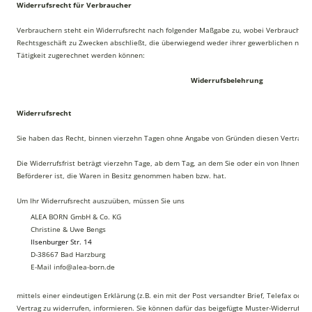
Widerrufsrecht für Verbraucher
Verbrauchern steht ein Widerrufsrecht nach folgender Maßgabe zu, wobei Verbraucher je
Rechtsgeschäft zu Zwecken abschließt, die überwiegend weder ihrer gewerblichen noch 
Tätigkeit zugerechnet werden können:
Widerrufsbelehrung
Widerrufsrecht
Sie haben das Recht, binnen vierzehn Tagen ohne Angabe von Gründen diesen Vertrag z
Die Widerrufsfrist beträgt vierzehn Tage, ab dem Tag, an dem Sie oder ein von Ihnen ben
Beförderer ist, die Waren in Besitz genommen haben bzw. hat.
Um Ihr Widerrufsrecht auszuüben, müssen Sie uns
ALEA BORN GmbH & Co. KG
Christine & Uwe Bengs
Ilsenburger Str. 14
D-38667 Bad Harzburg
E-Mail info@alea-born.de
mittels einer eindeutigen Erklärung (z.B. ein mit der Post versandter Brief, Telefax oder
Vertrag zu widerrufen, informieren. Sie können dafür das beigefügte Muster-Widerrufsf