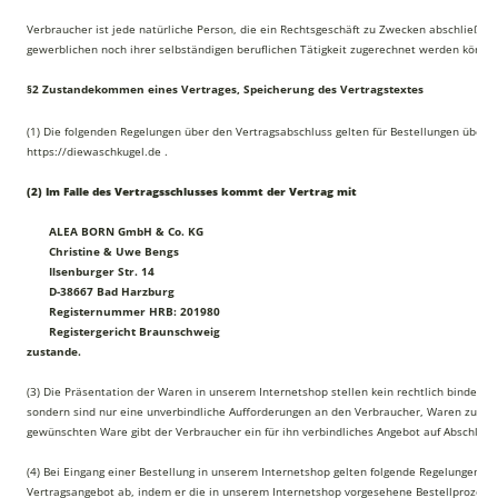
Verbraucher ist jede natürliche Person, die ein Rechtsgeschäft zu Zwecken abschließt, 
gewerblichen noch ihrer selbständigen beruflichen Tätigkeit zugerechnet werden können
§2 Zustandekommen eines Vertrages, Speicherung des Vertragstextes
(1) Die folgenden Regelungen über den Vertragsabschluss gelten für Bestellungen über 
https://diewaschkugel.de .
(2) Im Falle des Vertragsschlusses kommt der Vertrag mit
ALEA BORN GmbH & Co. KG
Christine & Uwe Bengs
Ilsenburger Str. 14
D-38667 Bad Harzburg
Registernummer HRB: 201980
Registergericht Braunschweig
zustande.
(3) Die Präsentation der Waren in unserem Internetshop stellen kein rechtlich bindende
sondern sind nur eine unverbindliche Aufforderungen an den Verbraucher, Waren zu best
gewünschten Ware gibt der Verbraucher ein für ihn verbindliches Angebot auf Abschluss
(4) Bei Eingang einer Bestellung in unserem Internetshop gelten folgende Regelungen: D
Vertragsangebot ab, indem er die in unserem Internetshop vorgesehene Bestellprozedur 