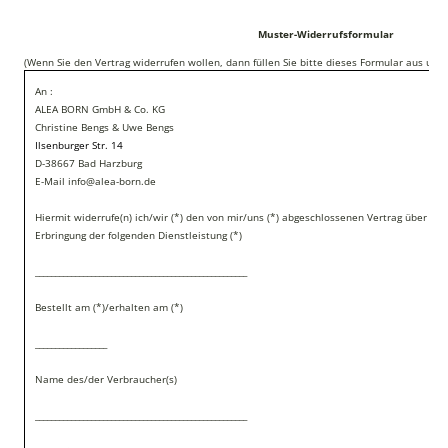
Muster-Widerrufsformular
(Wenn Sie den Vertrag widerrufen wollen, dann füllen Sie bitte dieses Formular aus und 
An :
ALEA BORN GmbH & Co. KG
Christine Bengs & Uwe Bengs
Ilsenburger Str. 14
D-38667 Bad Harzburg
E-Mail info@alea-born.de
Hiermit widerrufe(n) ich/wir (*) den von mir/uns (*) abgeschlossenen Vertrag über de
Erbringung der folgenden Dienstleistung (*)
_____________________________________________________
Bestellt am (*)/erhalten am (*)
__________________
Name des/der Verbraucher(s)
_____________________________________________________