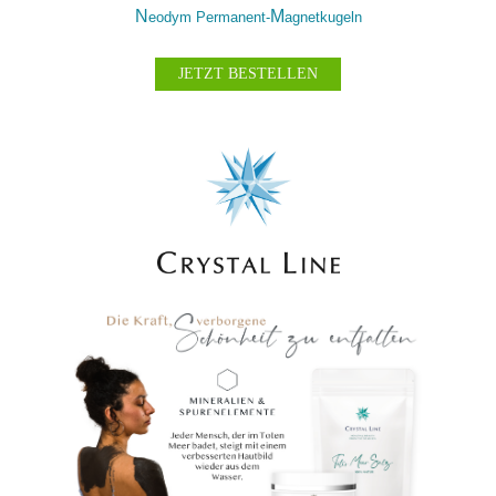
N
M
eodym
P
ermanent-
agnetkugeln
JETZT BESTELLEN