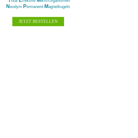
T
E
M
*
otal
ffektive
ikro-Organismen
N
P
M
eodym
ermanent-
agnetkugeln
JETZT BESTELLEN